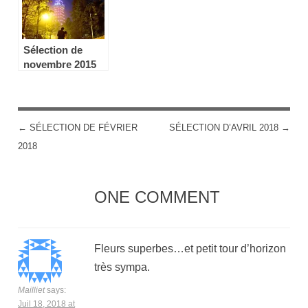
Sélection de
novembre 2015
←
SÉLECTION DE FÉVRIER
SÉLECTION D’AVRIL 2018
→
POST NAVIGATION
2018
ONE COMMENT
Fleurs superbes…et petit tour d’horizon
très sympa.
Mailliet
says:
Juil 18, 2018 at