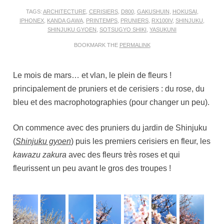
TAGS:
ARCHITECTURE
,
CERISIERS
,
D800
,
GAKUSHUIN
,
HOKUSAI
,
IPHONEX
,
KANDA GAWA
,
PRINTEMPS
,
PRUNIERS
,
RX100IV
,
SHINJUKU
,
SHINJUKU GYOEN
,
SOTSUGYO SHIKI
,
YASUKUNI
BOOKMARK THE
PERMALINK
Le mois de mars… et vlan, le plein de fleurs !
principalement de pruniers et de cerisiers : du rose, du
bleu et des macrophotographies (pour changer un peu).
On commence avec des pruniers du jardin de Shinjuku
(
Shinjuku gyoen
) puis les premiers cerisiers en fleur, les
kawazu zakura
avec des fleurs très roses et qui
fleurissent un peu avant le gros des troupes !