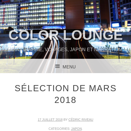
COLOR LOUNGE
PHOTOGRAPHIE, VOYAGES, JAPON ET NARRATION…
MENU
SKIP TO CONTENT
SÉLECTION DE MARS
2018
17 JUILLET 2018
BY
CÉDRIC RIVEAU
CATEGORIES:
JAPON
.