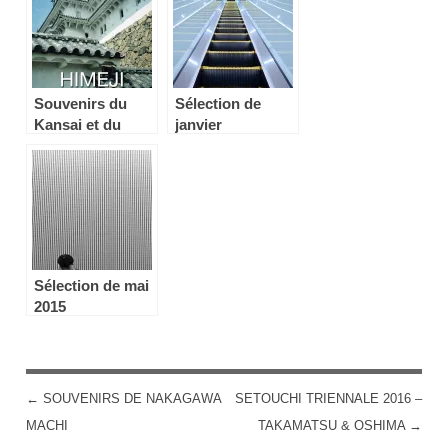
Souvenirs du
Sélection de
Kansai et du
janvier
Chugoku 2/4 –
Himeji et Tottori
Sélection de mai
2015
←
SOUVENIRS DE NAKAGAWA
SETOUCHI TRIENNALE 2016 –
POST NAVIGATION
MACHI
TAKAMATSU & OSHIMA
→