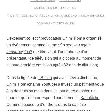
7 NOVEMBRE 2016
BY
CÉDRIC RIVEAU
CATEGORIES:
CULTURE
,
JAPON
.
TAGS:
ART CONTEMPORAIN
,
CHIM POM
,
KABUKICHO
,
RX100IV
,
SHINJUKU
BOOKMARK THE
PERMALINK
L’excellent collectif provocateur
Chim↑Pom
a organisé
un événement comme j’aime :
So see you again
tomorrow, too?
(Le titre vient d’une phrase d’un
présentateur de télévision qui a dit cela au moment de
la toute dernière émission après 32 ans de diffusion)
Dans la lignée de
#Bction
qui avait sévi à Jimbocho,
Chim↑Pom (
chaîne Youtube
) a investi un bâtiment voué
à la destruction mais dans un tout autre quartier, un
quartier qui leur correspond parfaitement :
Kabukicho
.
Comme beaucoup d’endroits dans la capitale