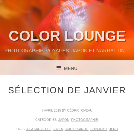
COLOR LOUNGE
PHOTOGRAPHIE, VOYAGES, JAPON ET NARRATION…
MENU
SKIP TO CONTENT
SÉLECTION DE JANVIER
7 AVRIL 2015
BY
CÉDRIC RIVEAU
CATEGORIES:
JAPON
,
PHOTOGRAPHIE
.
TAGS:
À LA SAUVETTE
,
GINZA
,
OMOTESANDO
,
SHINJUKU
,
UENO