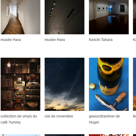
musée Hara
musée Hara
Keiichi Tahara
K
collection de vinyls du
ciel de novembre
gewurztraminer de
f
café Yummy
Hugel