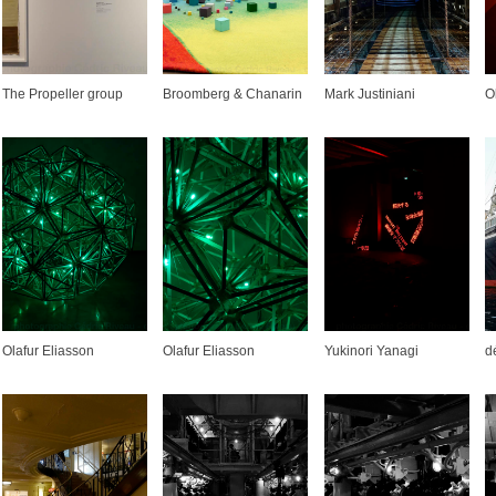
The Propeller group
Broomberg & Chanarin
Mark Justiniani
O
Olafur Eliasson
Olafur Eliasson
Yukinori Yanagi
d