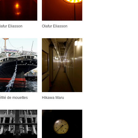
lafur Eliasson
Olafur Eliasson
éfilé de mouettes
Hikawa Maru