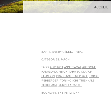
MENU
SKIP TO CONTENT
ACCUEIL
8 AVRIL 2018
BY
CÉDRIC RIVEAU
CATEGORIES:
JAPON
.
TAGS:
AI WEIWEI
,
ANNE SAMAT
,
AUTOMNE
,
HANAZONO
,
KEIICHI TAHARA
,
OLAFUR
ELIASSON
,
PRABHAVATHI MEPPAYIL
,
TOBIAS
REHBERGER
,
TORI NO ICHI
,
TRIENNALE
,
YOKOHAMA
,
YUKINORI YANAGI
BOOKMARK THE
PERMALINK