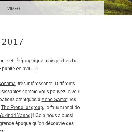
VIMEO
 2017
cte et télégraphique mais je cherche
e publie en avril…)
okohama
, très intéressante. Différents
saisissantes comme vous pouvez le voir
réations ethniques d’
Anne Samat
, les
e
The Propeller group
, le faux tunnel de
Yukinori Yanagi
! Cela nous a aussi
a grande époque qu’on découvre des
ent…