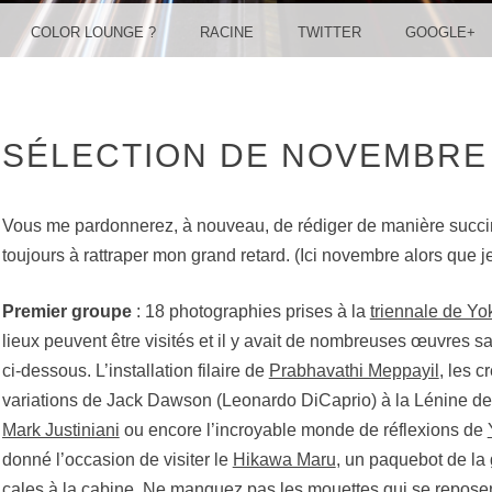
COLOR LOUNGE ?
RACINE
TWITTER
GOOGLE+
SÉLECTION DE NOVEMBRE
Vous me pardonnerez, à nouveau, de rédiger de manière succin
toujours à rattraper mon grand retard. (Ici novembre alors que j
Premier groupe
: 18 photographies prises à la
triennale de Y
lieux peuvent être visités et il y avait de nombreuses œuvres 
ci-dessous. L’installation filaire de
Prabhavathi Meppayil
, les c
variations de Jack Dawson (Leonardo DiCaprio) à la Lénine d
Mark Justiniani
ou encore l’incroyable monde de réflexions de
donné l’occasion de visiter le
Hikawa Maru
, un paquebot de l
cales à la cabine. Ne manquez pas les mouettes qui se repos