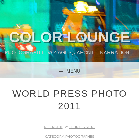
COLOR LOUNGE
PHOTOGRAPHIE, VOYAGES, JAPON ET NARRATION…
MENU
SKIP TO CONTENT
WORLD PRESS PHOTO
2011
6 JUIN 2011
BY
CÉDRIC RIVEAU
CATEGORY:
PHOTOGRAPHES