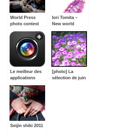
World Press
Iori Tomita –
photo contest
New world
2013
transparent
specimen
Le meilleur des
[photo] La
applications
sélection de juin
photo pour
iPhone et
Android
Seijin shiki 2011