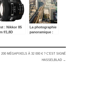
st : Nikkor 85
La photographie
m f/1,8D
panoramique :
quelles optiques,
quels logiciels ?
 200 MÉGAPIXELS À 32 000 € ? C’EST SIGNÉ
HASSELBLAD
→