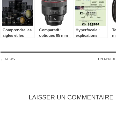
Comprendre les
Comparatif :
Hyperfocale :
Te
sigles et les
optiques 85 mm
explications
m
abréviations des
Canon
techniques et
optiques : Nikon
pratiques
n
←
NEWS
UN APN DE
POST NAVIGATION
LAISSER UN COMMENTAIRE