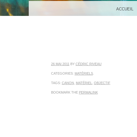
MENU
SKIP TO CONTENT
ACCUEIL
26 MAI 2011
BY
CÉDRIC RIVEAU
CATEGORIES:
MATÉRIELS
.
TAGS:
CANON
,
MATÉRIEL
,
OBJECTIF
BOOKMARK THE
PERMALINK