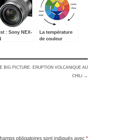
st : Sony NEX-
La température
N
de couleur
E BIG PICTURE: ERUPTION VOLCANIQUE AU
CHILI
→
hamps obligatoires sont indiqués avec
*