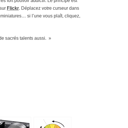
ès fort pouvoir addictif. Le principe est
 sur
Flickr
. Déplacez votre curseur dans
 miniatures… si l’une vous plaît, cliquez,
de sacrés talents aussi. »