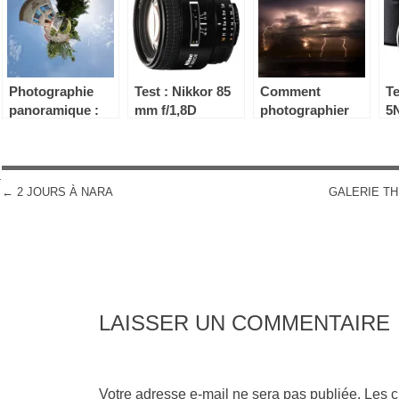
Photographie
Test : Nikkor 85
Comment
Te
panoramique :
mm f/1,8D
photographier
5
retoucher et
les orages ?
exporter vos
images
n
←
2 JOURS À NARA
GALERIE TH
POST NAVIGATION
LAISSER UN COMMENTAIRE
Votre adresse e-mail ne sera pas publiée.
Les c