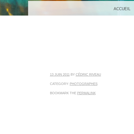
MENU
SKIP TO CONTENT
ACCUEIL
13 JUIN 2011
BY
CÉDRIC RIVEAU
CATEGORY:
PHOTOGRAPHES
BOOKMARK THE
PERMALINK