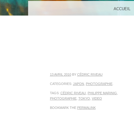
MENU
SKIP TO CONTENT
ACCUEIL
13 AVRIL 2010
BY
CÉDRIC RIVEAU
CATEGORIES:
JAPON
,
PHOTOGRAPHIE
.
TAGS:
CÉDRIC RIVEAU
,
PHILIPPE MARINIG
,
PHOTOGRAPHIE
,
TOKYO
,
VIDEO
BOOKMARK THE
PERMALINK