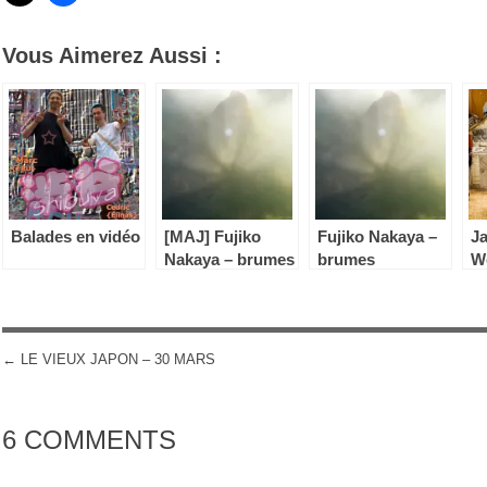
Vous Aimerez Aussi :
Balades en vidéo
[MAJ] Fujiko
Fujiko Nakaya –
J
Nakaya – brumes
brumes
We
2
←
LE VIEUX JAPON – 30 MARS
POST NAVIGATION
6 COMMENTS