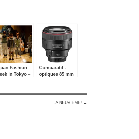
apan Fashion
Comparatif :
ek in Tokyo –
optiques 85 mm
3 mars
Canon
LA NEUVIÈME!
→