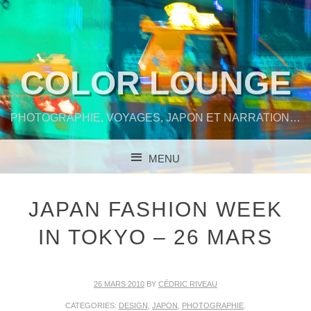
COLOR LOUNGE
PHOTOGRAPHIE, VOYAGES, JAPON ET NARRATION…
MENU
SKIP TO CONTENT
JAPAN FASHION WEEK
IN TOKYO – 26 MARS
26 MARS 2010
BY
CÉDRIC RIVEAU
CATEGORIES:
DESIGN
,
JAPON
,
PHOTOGRAPHIE
.