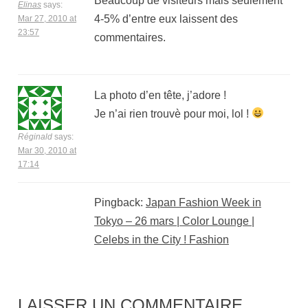
Beaucoup de visiteurs mais seulement
Elinas
says:
4-5% d’entre eux laissent des
Mar 27, 2010 at
23:57
commentaires.
La photo d’en tête, j’adore !
Je n’ai rien trouvè pour moi, lol !
Réginald
says:
Mar 30, 2010 at
17:14
Pingback:
Japan Fashion Week in
Tokyo – 26 mars | Color Lounge |
Celebs in the City ! Fashion
LAISSER UN COMMENTAIRE