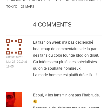
←
JAPAN FASHION WEEK IN
LE VIEUX JAPON – 29 MARS
→
POST NAVIGATION
TOKYO – 25 MARS
4 COMMENTS
La fashion week n’a pas déclenché
beaucoup de commentaires de la part
des fans du color lounge blog on dirait.
Brigitte
says:
Ca intéressera plutôt des spécialistes
Mar 27, 2010 at
19:05
qu’on te souhaite nombreux.
La mode homme est plutôt drôle là…!
Et oui, « les fans » n’ont pas l’habitude.