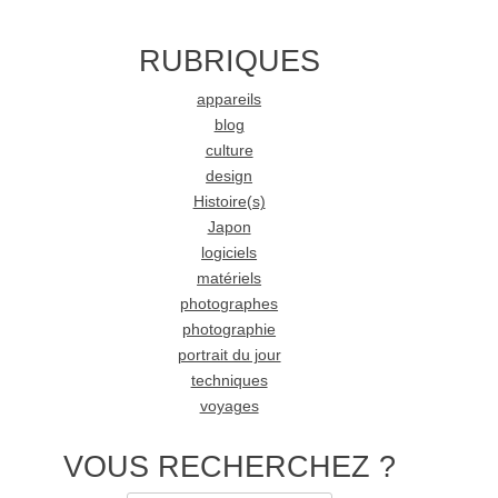
RUBRIQUES
appareils
blog
culture
design
Histoire(s)
Japon
logiciels
matériels
photographes
photographie
portrait du jour
techniques
voyages
VOUS RECHERCHEZ ?