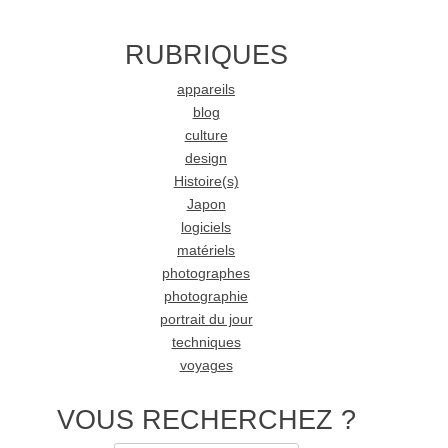
RUBRIQUES
appareils
blog
culture
design
Histoire(s)
Japon
logiciels
matériels
photographes
photographie
portrait du jour
techniques
voyages
VOUS RECHERCHEZ ?